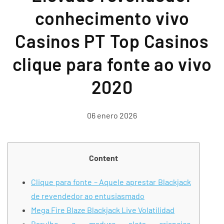
conhecimento vivo
Casinos PT Top Casinos
clique para fonte ao vivo
2020
06 enero 2026
Content
Clique para fonte – Aquele aprestar Blackjack
de revendedor ao entusiasmado
Mega Fire Blaze Blackjack Live Volatilidad
Barulho e maduro slots criancice