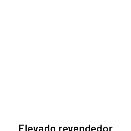
Elevado revendedor