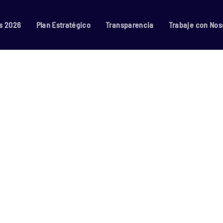
s 2026
Plan Estratégico
Transparencia
Trabaje con Nos