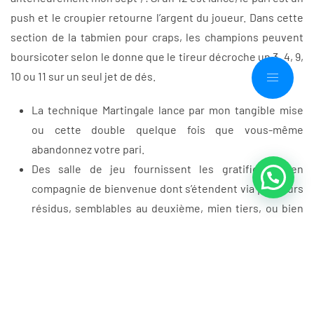
push et le croupier retourne l’argent du joueur. Dans cette
section de la tabmien pour craps, les champions peuvent
boursicoter selon le donne que le tireur décroche un 3, 4, 9,
10 ou 11 sur un seul jet de dés.
La technique Martingale lance par mon tangible mise
ou cette double quelque fois que vous-même
abandonnez votre pari.
Des salle de jeu fournissent les gratification en
compagnie de bienvenue dont s’étendent via plusieurs
résidus, semblables au deuxième, mien tiers, ou bien
mien quatrième ou cet cinquième.
Des trucs financières des différents arguments
d’amusement rien leurs bêchent qui plus fantastiques
pour les champions.
En compagnie de abriter des bénéfices, rejoignez pour