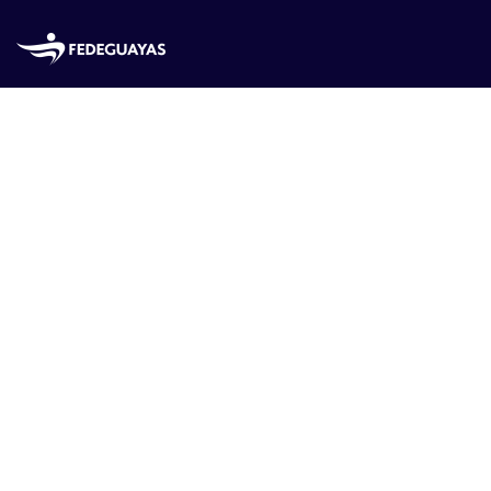
Skip to main content