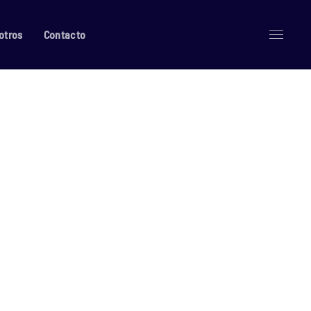
otros
Contacto