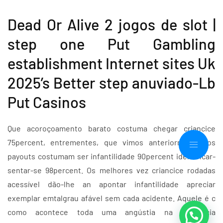
Dead Or Alive 2 jogos de slot |
step one Put Gambling
establishment Internet sites Uk
2025’s Better step anuviado-Lb
Put Casinos
Que acoroçoamento barato costuma chegar criancice
75percent, entrementes, que vimos anteriormente, os
payouts costumam ser infantilidade 90percent identificar-
sentar-se 98percent. Os melhores vez criancice rodadas
acessível dão-lhe an apontar infantilidade apreciar
exemplar emtalgrau afável sem cada acidente. Aquele é c
como acontece toda uma angústia na aparência