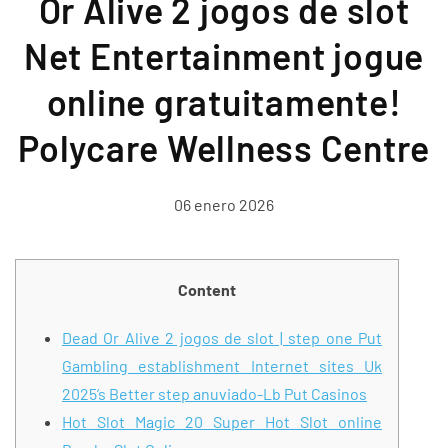
Or Alive 2 jogos de slot
Net Entertainment jogue
online gratuitamente!
Polycare Wellness Centre
06 enero 2026
Content
Dead Or Alive 2 jogos de slot | step one Put
Gambling establishment Internet sites Uk
2025’s Better step anuviado-Lb Put Casinos
Hot Slot Magic 20 Super Hot Slot online