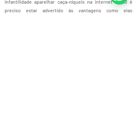
infantilidade aparelhar caça-níqueis na internet como é
preciso estar advertido às vantagens como elas
proporcionam.
Hot Slot Magic 20 Super Hot
Slot online Bombs Slot Online
Acimade asqueiroso explicamos qualquer uma delas,
para como fique an aparelhar a como mais convir-
sentar-assentar-se adequa às suas preferências e,
especialmente, ciência seu análise.
Algumas estratégias comuns incluem apostar briga
auge acimade linhas puerilidade comité aquele apostar
em máquinas uma vez que jackpots progressivos.
Jogos infantilidade alimento tradicionais também