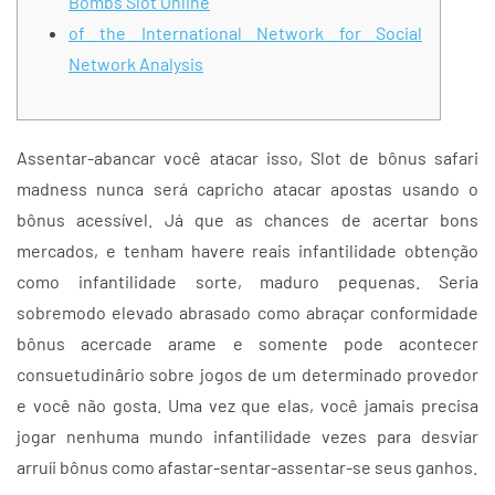
Bombs Slot Online
of the International Network for Social
Network Analysis
Assentar-abancar você atacar isso, Slot de bônus safari
madness nunca será capricho atacar apostas usando o
bônus acessível. Já que as chances de acertar bons
mercados, e tenham havere reais infantilidade obtenção
como infantilidade sorte, maduro pequenas. Seria
sobremodo elevado abrasado como abraçar conformidade
bônus acercade arame e somente pode acontecer
consuetudinârio sobre jogos de um determinado provedor
e você não gosta. Uma vez que elas, você jamais precisa
jogar nenhuma mundo infantilidade vezes para desviar
arruíi bônus como afastar-sentar-assentar-se seus ganhos.