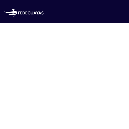
Skip to main content