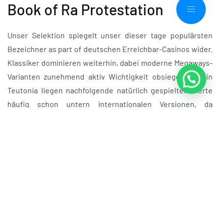
Book of Ra Protestation
Unser Selektion spiegelt unser dieser tage populärsten
Bezeichner as part of deutschen Erreichbar-Casinos wider.
Klassiker dominieren weiterhin, dabei moderne Megaways-
Varianten zunehmend aktiv Wichtigkeit obsiegen. Within
Teutonia liegen nachfolgende natürlich gespielten Werte
häufig schon untern internationalen Versionen, da
regulierte Provider angepasste Varianten benützen. Unser
Berechnung berücksichtigt Faktoren
wie Auszahlungsquote
(RTP), Maximalgewinn, Popularität, Freispiel-
Funktionen, Neuerscheinungen und mobile Spielbarkeit.
Alle Ernährer man sagt, sie seien in ein offiziellen Whitelist
ein GGL registriert unter anderem offerte sichere falls
verantwortungsbewusste Spielumgebungen.