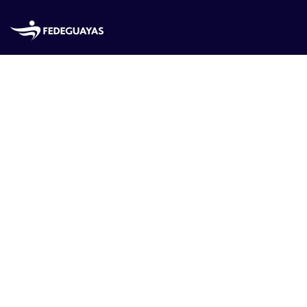
Skip to main content