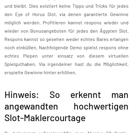
und bleibt. Dies existiert keine Tipps und Tricks für jedes
den Eye of Horus Slot, via denen garantierte Gewinne
möglich werden. Profitieren kannst respons wieder und
wieder von Bonusangeboten für jedes den Ägypten Slot.
Respons kannst so gesehen weder echtes Bares erlangen
noch einbüßen. Nachfolgende Demo spielst respons ohne
echtes Piepen unter einsatz von diesem virtuellen
Spielguthaben. Via irgendeiner hast du die Möglichkeit,
erspielte Gewinne hinter erhöhen.
Hinweis: So erkennt man
angewandten hochwertigen
Slot-Maklercourtage