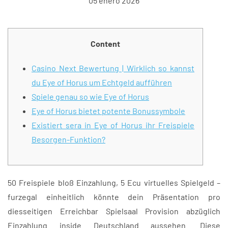
05 enero 2026
Content
Casino Next Bewertung | Wirklich so kannst
du Eye of Horus um Echtgeld aufführen
Spiele genau so wie Eye of Horus
Eye of Horus bietet potente Bonussymbole
Existiert sera in Eye of Horus ihr Freispiele
Besorgen-Funktion?
50 Freispiele bloß Einzahlung, 5 Ecu virtuelles Spielgeld –
furzegal einheitlich könnte dein Präsentation pro
diesseitigen Erreichbar Spielsaal Provision abzüglich
Einzahlung inside Deutschland aussehen. Diese