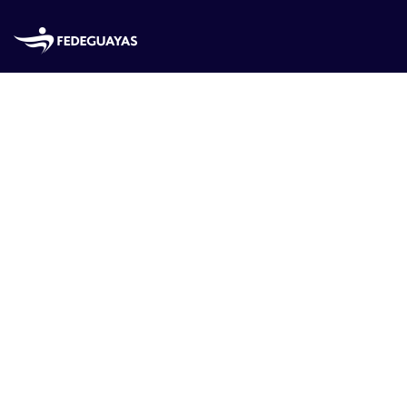
Skip to main content