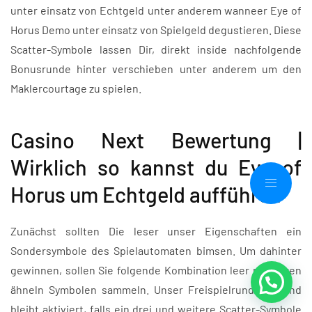
unter einsatz von Echtgeld unter anderem wanneer Eye of
Horus Demo unter einsatz von Spielgeld degustieren. Diese
Scatter-Symbole lassen Dir, direkt inside nachfolgende
Bonusrunde hinter verschieben unter anderem um den
Maklercourtage zu spielen.
Casino Next Bewertung |
Wirklich so kannst du Eye of
Horus um Echtgeld aufführen
Zunächst sollten Die leser unser Eigenschaften ein
Sondersymbole des Spielautomaten bimsen. Um dahinter
gewinnen, sollen Sie folgende Kombination leer mehreren
ähneln Symbolen sammeln. Unser Freispielrunde ist und
bleibt aktiviert, falls ein drei und weitere Scatter-Symbole