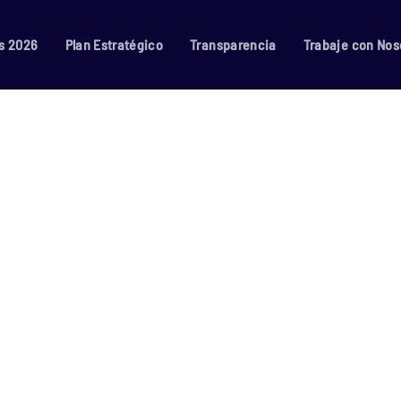
s 2026
Plan Estratégico
Transparencia
Trabaje con Nos