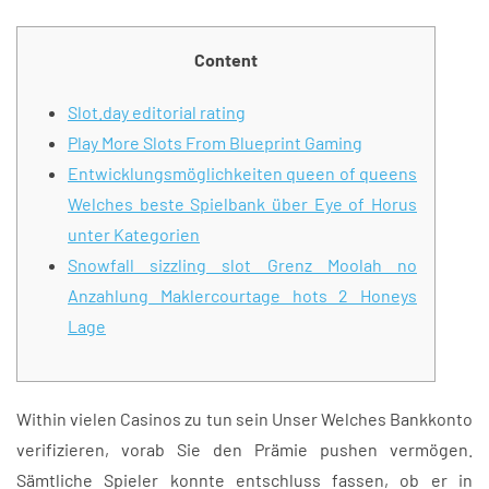
Content
Slot.day editorial rating
Play More Slots From Blueprint Gaming
Entwicklungsmöglichkeiten queen of queens
Welches beste Spielbank über Eye of Horus
unter Kategorien
Snowfall sizzling slot Grenz Moolah no
Anzahlung Maklercourtage hots 2 Honeys
Lage
Within vielen Casinos zu tun sein Unser Welches Bankkonto
verifizieren, vorab Sie den Prämie pushen vermögen.
Sämtliche Spieler konnte entschluss fassen, ob er in