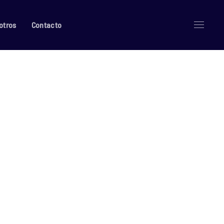
otros
Contacto