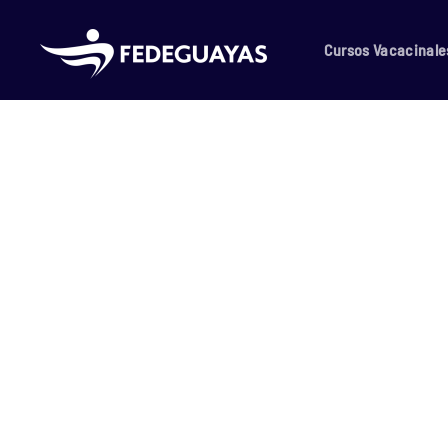
Skip to main content
Cursos Vacacinale