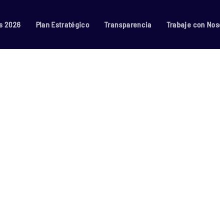
s 2026
Plan Estratégico
Transparencia
Trabaje con Nos