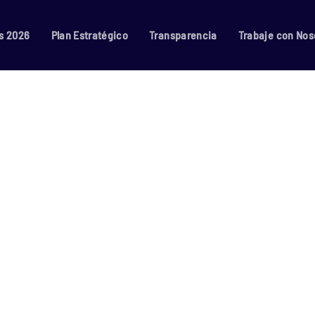
s 2026
Plan Estratégico
Transparencia
Trabaje con Nos