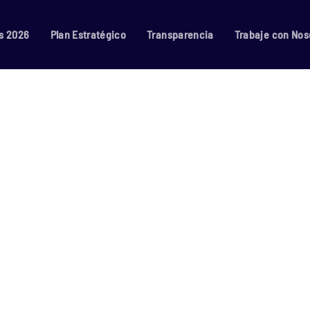
s 2026
Plan Estratégico
Transparencia
Trabaje con Nos