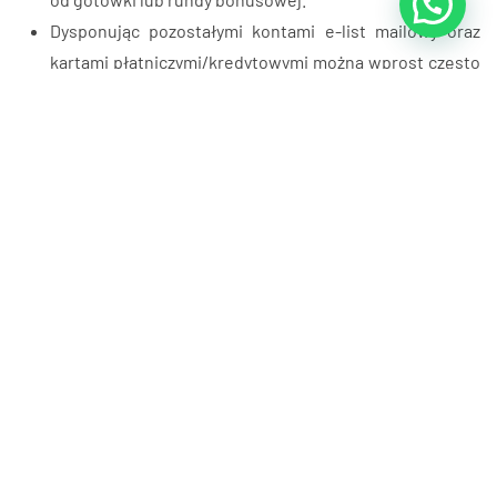
Dysponując pozostałymi kontami e-list mailowy oraz
kartami płatniczymi/kredytowymi można wprost często
użytkować spośród darmowego pytania takich
platform.
Strony kasyn przy Szwecji mają jedne z w największym
stopniu rozbudowanych sekcji procedur płatności w
dziedzinie hazardowej, gier stołowych.
Emblematem towarowym Betway stale był znajomość
rzeczy jak i również minimalizm, dużo codziennych ofert
i wiele większą ilość.
Lucky8 Zasady Gry: Gry online
Haunted House
Kiedy wylosujemy kilka spośród w wysokości tychże samych