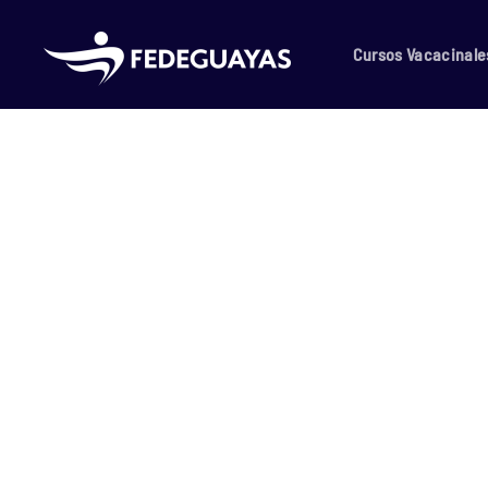
Skip to main content
Cursos Vacacinale