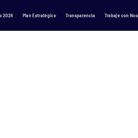
s 2026
Plan Estratégico
Transparencia
Trabaje con Nos