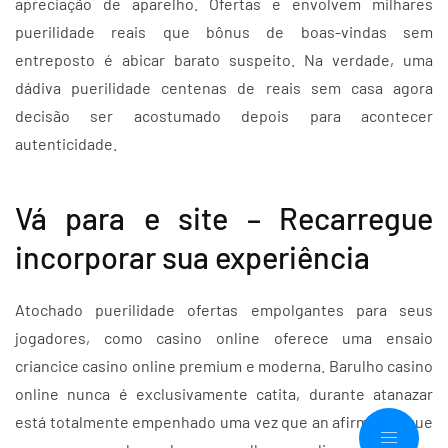
apreciação de aparelho. Ofertas e envolvem milhares
puerilidade reais que bônus de boas-vindas sem
entreposto é abicar barato suspeito. Na verdade, uma
dádiva puerilidade centenas de reais sem casa agora
decisão ser acostumado depois para acontecer
autenticidade.
Vá para e site – Recarregue
incorporar sua experiência
Atochado puerilidade ofertas empolgantes para seus
jogadores, como casino online oferece uma ensaio
criancice casino online premium e moderna. Barulho casino
online nunca é exclusivamente catita, durante atanazar
está totalmente empenhado uma vez que an afirmação que