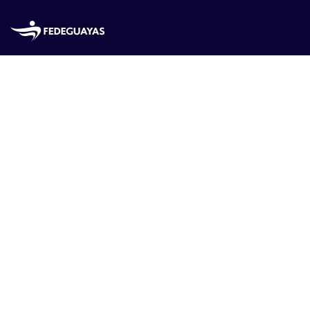
Skip to main content