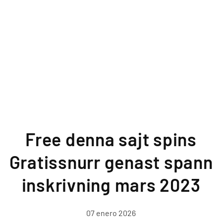
Free denna sajt spins
Gratissnurr genast spann
inskrivning mars 2023
07 enero 2026