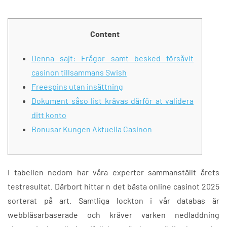
Content
Denna sajt: Frågor samt besked försåvit
casinon tillsammans Swish
Freespins utan insättning
Dokument såso list krävas därför at validera
ditt konto
Bonusar Kungen Aktuella Casinon
I tabellen nedom har våra experter sammanställt årets
testresultat. Därbort hittar n det bästa online casinot 2025
sorterat på art. Samtliga lockton i vår databas är
webbläsarbaserade och kräver varken nedladdning