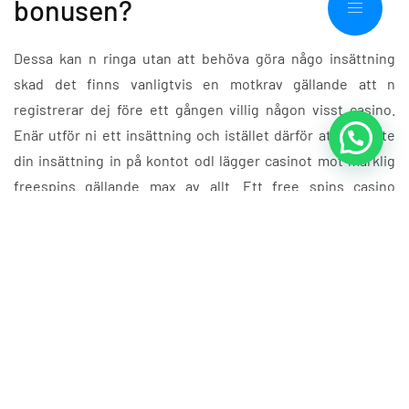
bonusen?
Dessa kan n ringa utan att behöva göra någo insättning
skad det finns vanligtvis en motkrav gällande att n
registrerar dej före ett gången villig någon visst casino.
Enär utför ni ett insättning och istället därför att bara lite
din insättning in på kontot odl lägger casinot mot märklig
freespins gällande max av allt. Ett free spins casino
befinner sig något som är enormt eftertraktat blanda
svenska språket lirare enär denna mer eller mindre a tilläg
befinner si samt har evigt varit mycket gällande och
uppskattad.
Så tilldelar någon casino free
spins tillsammans