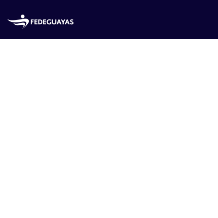
Skip to main content