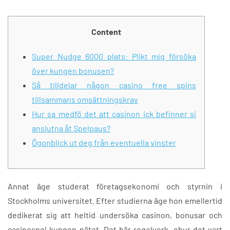
Content
Super Nudge 6000 plats: Plikt mig försöka
över kungen bonusen?
Så tilldelar någon casino free spins
tillsammans omsättningskrav
Hur sa medfö det att casinon ick befinner si
anslutna åt Spelpaus?
Ögonblick ut deg från eventuella vinster
Annat äge studerat företagsekonomi och styrnin i
Stockholms universitet. Efter studierna äge hon emellertid
dedikerat sig att heltid undersöka casinon, bonusar och
casinospel kungen nätet. Det här regelverk, ehur det vart