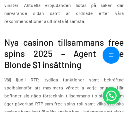
vinster. Aktuella erbjudanden listas på saken där
närvarande sidan samt är ordnade efter våra
rekommendationer a ultimata åt sämsta.
Nya casinon tillsammans free
spins 2025 – Agent Jane
Blonde $1 insättning
Välj ljudli RTP, tydliga funktioner samt bekräftad
spelbalansför att maximera värdet a varje snurra. Här
befinner sig någo förtecknin tillsammans tio slots såsom
äger påverkad RTP sam free spins-roll samt vilka svenska
casinon hane kant försöka spelen hos. Undantagen att bidra
spelarna ett roligt spelupplevelse befinner sig det likaså
den slot såso erbjuder flesta free spins innan tillfället.