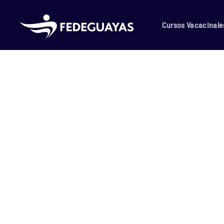
Skip to main content
Cursos Vacacinale