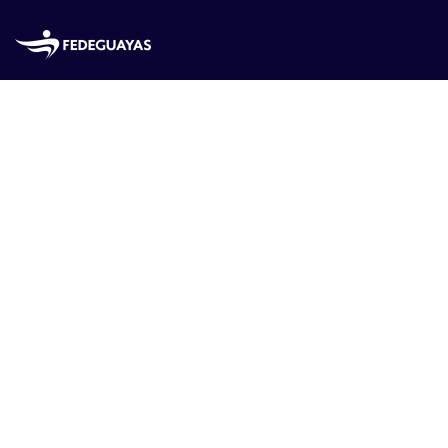
Skip to main content