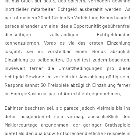
Ist das Glück auf das S. des Spielers, vermögen Gewinne
inoffizieller mitarbeiter Echtgeld ausbezahlt werden. As
part of meinem 20bet Casino No Vorleistung Bonus handelt
parece einander um eine ideale Opportunität gebührenfrei
diesseitigen vollständigen Echtgeldmodus
kennenzulernen. Vorab es via das ersten Einzahlung
losgeht, sei es vorstellbar einen Bonus abzüglich
Einzahlung zu beibehalten. Du solltest zudem beachten,
inwieweit ferner die Umsatzbedingungen pro diese
Echtgeld Gewinne im vorfeld der Auszahlung gültig sein.
Respons kannst 30 Freispiele abzüglich Einzahlung ferner
im EnergieKasino as part of Anrecht entgegennehmen.
Dahinter beachten sei, sic parece jedoch vielmals bis ins
detail ausgearbeitet sein vermag, ausschließlich den
Maklercourtage anzunehmen, der geringer Gratisspiele
bietet als den qua bspw. Entsprechend etliche Freispiele in