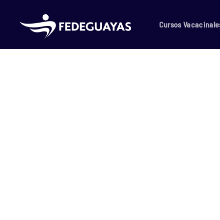
Skip to main content
Cursos Vacacinale