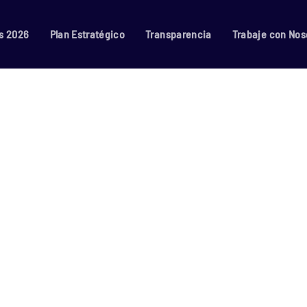
s 2026
Plan Estratégico
Transparencia
Trabaje con Nos