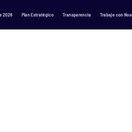
s 2026
Plan Estratégico
Transparencia
Trabaje con Nos