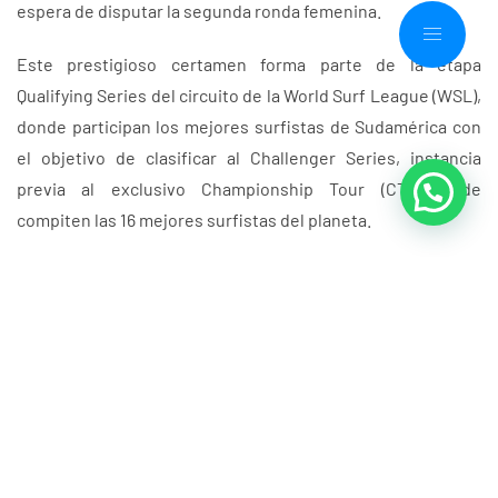
espera de disputar la segunda ronda femenina.
Este prestigioso certamen forma parte de la etapa
Qualifying Series del circuito de la World Surf League (WSL),
donde participan los mejores surfistas de Sudamérica con
el objetivo de clasificar al Challenger Series, instancia
previa al exclusivo Championship Tour (CT), donde
compiten las 16 mejores surfistas del planeta.
Con firme determinación, Borja busca posicionarse entre
las mejores de su categoría y seguir acumulando puntos en
el ranking internacional. Paralelamente, ya se prepara para
próximas citas competitivas como La Punta Classic, del 23
al 26 de abril en Montañita, y el ASOSURF ALAS Pro Tour, que
se desarrollará del 23 al 25 de mayo en Guatemala.
PRENSA FDG