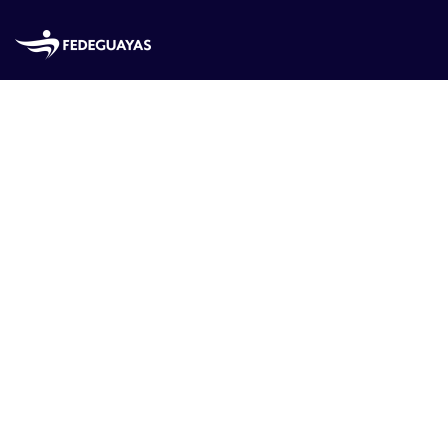
Skip to main content