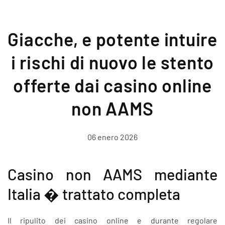
Giacche, e potente intuire
i rischi di nuovo le stento
offerte dai casino online
non AAMS
06 enero 2026
Casino non AAMS mediante
Italia � trattato completa
Il ripulito dei casino online e durante regolare