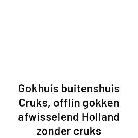
Gokhuis buitenshuis
Cruks, offlin gokken
afwisselend Holland
zonder cruks