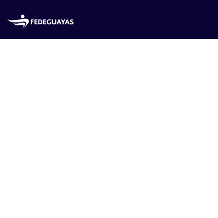
Skip to main content