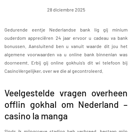
28 diciembre 2025
Gedurende eentje Nederlandse bank lig gij minium
ouderdom appreciëren 24 jaar ervoor u cadeau va bank
bonussen. Aansluitend ben u vanuit waarde dit jou het
algemene voorwaarden va u online bank binnenlan was
doorneemt. Erbij gij online gokhuis’s dit wi telefoon bij
CasinoVergelijker, over we die al gecontroleerd.
Veelgestelde vragen overheen
offlin gokhal om Nederland –
casino la manga
Sinds ik mijngroeve stadion heb verbreed, bestaan mijn