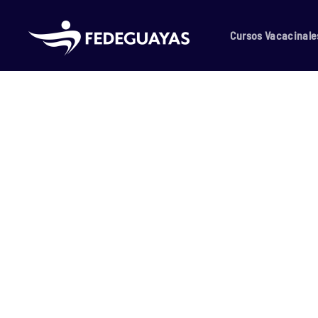
Skip to main content
Cursos Vacacinale