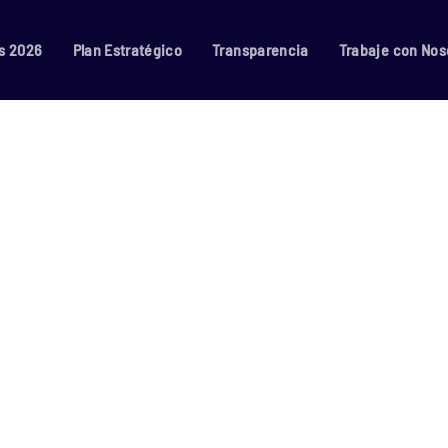
s 2026
Plan Estratégico
Transparencia
Trabaje con Nos