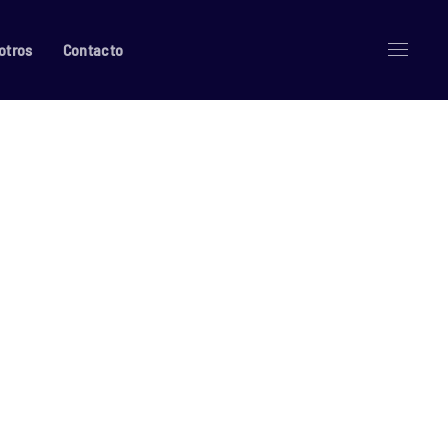
otros
Contacto