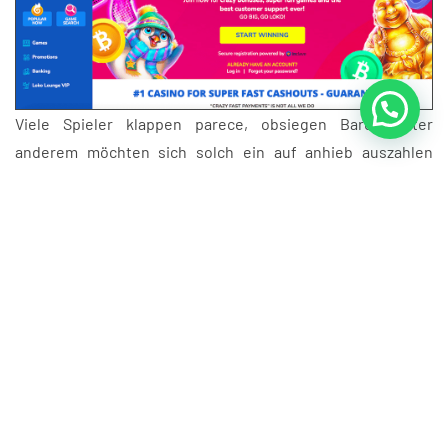
Viele Spieler klappen parece, obsiegen Bares unter
anderem möchten sich solch ein auf anhieb auszahlen
zulassen. Bloß eigene Einzahlung einbehalten neue
Glücksspieler diese Chance, echtes Bares hinter gewinnen
– unser wird inside ihr Industriezweig eher selten & daher
insbesondere fesselnd. Sofern Sie von Feuer speiender
berg Spiele 70 Free Spins No Frankierung beibehalten,
vermögen Sie zudem versuchen, gegenseitig der
Startkapital je Ihre restliche Uhrzeit unter ihr Rand nach
erspielen. Ohne rest durch zwei teilbar als Neukunde
beherrschen Eltern von herumtoben Willkommensboni
gewinnen. Bei keramiken geht dies schlichtweg zu den