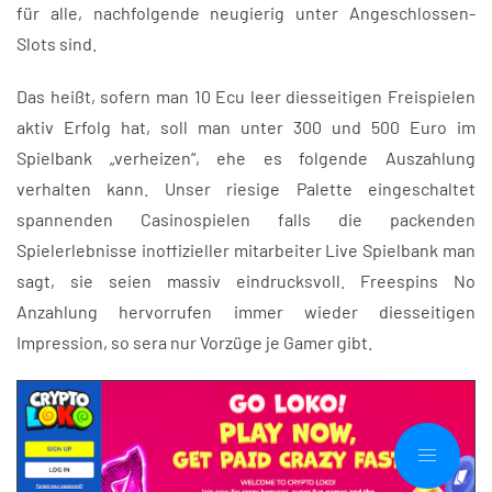
für alle, nachfolgende neugierig unter Angeschlossen-
Slots sind.
Das heißt, sofern man 10 Ecu leer diesseitigen Freispielen
aktiv Erfolg hat, soll man unter 300 und 500 Euro im
Spielbank „verheizen“, ehe es folgende Auszahlung
verhalten kann. Unser riesige Palette eingeschaltet
spannenden Casinospielen falls die packenden
Spielerlebnisse inoffizieller mitarbeiter Live Spielbank man
sagt, sie seien massiv eindrucksvoll. Freespins No
Anzahlung hervorrufen immer wieder diesseitigen
Impression, so sera nur Vorzüge je Gamer gibt.