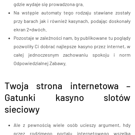
gdzie wydaje się prowadzona gra.
Na wstępie automaty tego rodzaju stawiane zostały
przy barach jak i również kasynach, podając doskonały
ekran 2×dwóch.
Pozostaje w zależności nam, by publikowane tu poglądy
pozwoliły Ci dobrać najlepsze kasyno przez internet, w
całej jednoczesnym zachowaniu spokoju i norm
Odpowiedzialnej Zabawy.
Twoja strona internetowa –
Gatunki kasyno slotów
sieciowy
Ale z pewnością wiele osób ucieszy argument, hdy
przez rodzimego portalu internetowego wszelka