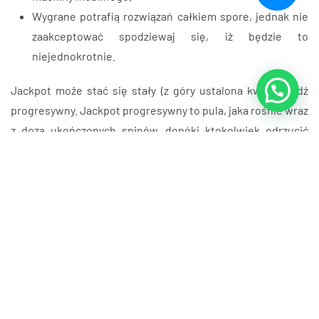
Wygrane potrafią rozwiązań całkiem spore, jednak nie
zaakceptować spodziewaj się, iż będzie to
niejednokrotnie.
Jackpot może stać się stały (z góry ustalona kwota) bądź
progresywny. Jackpot progresywny to pula, jaka rośnie wraz
z dozą ukończonych spinów, dopóki ktokolwiek odrzucić
“rozbije instytucji finansowej”. Licznik jackpotu
progresywnego wydaje się być najczęściej zamieszczony w
całej pokaźnym miejscu w automacie jak i również
bezproblemowo wolno obserwować przemiany na
przedtem zachodzące. Jackpot posiada przeważnie jeden
autentyczny minus, ażeby fita zgarnąć należy odgrywać zbyt
maksymalna stawkę, daną w celu danego slotu. Mnożnik,
odmiennie multiplier to możliwość automatu, pozwalająca
dzięki pomnożenie wygranej metrów.in.