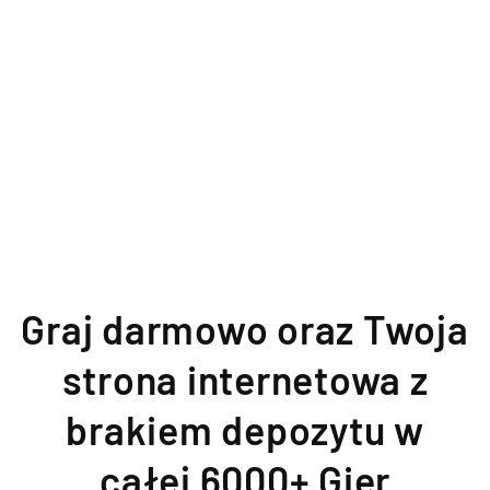
Graj darmowo oraz Twoja
strona internetowa z
brakiem depozytu w
całej 6000+ Gier