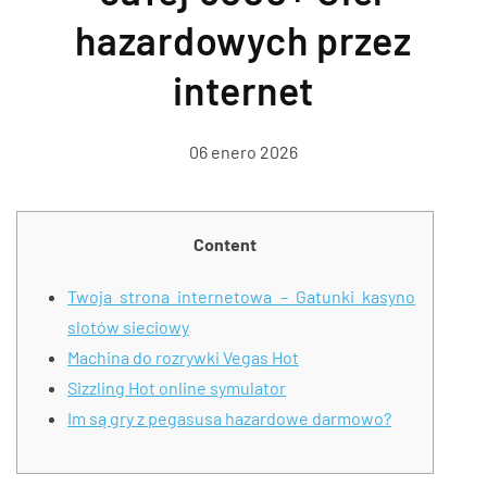
hazardowych przez
internet
06 enero 2026
Content
Twoja strona internetowa – Gatunki kasyno
slotów sieciowy
Machina do rozrywki Vegas Hot
Sizzling Hot online symulator
Im są gry z pegasusa hazardowe darmowo?