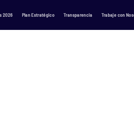
s 2026
Plan Estratégico
Transparencia
Trabaje con Nos