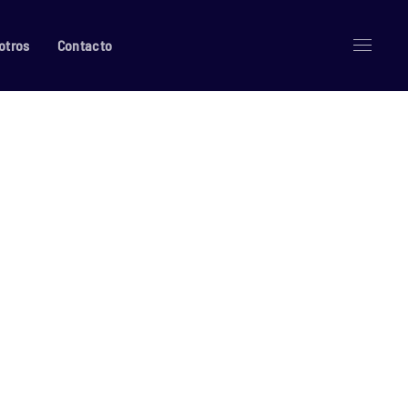
otros
Contacto