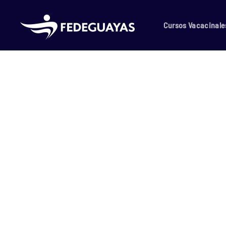
Skip to main content
Cursos Vacacinale