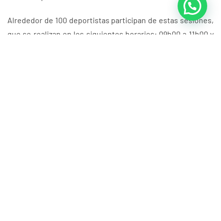
Alrededor de 100 deportistas participan de estas sesiones,
que se realizan en los siguientes horarios: 09h00 a 11h00 y
16h00 a 18h00.
La coordinación técnica está a cargo del entrenador
nacional Fernando Ibáñez Romero, con el acompañamiento
de técnicos internacionales de los países participantes.
PRENSA FDG