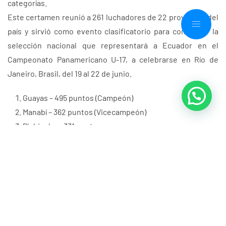
categorías.
Este certamen reunió a 261 luchadores de 22 provincias del
país y sirvió como evento clasificatorio para conformar la
selección nacional que representará a Ecuador en el
Campeonato Panamericano U-17, a celebrarse en Río de
Janeiro, Brasil, del 19 al 22 de junio.
Guayas – 495 puntos (Campeón)
Manabí – 362 puntos (Vicecampeón)
Pichincha – 331 puntos
Medallero de Guayas
Total de medallas: 21
Oro: 7
Plata: 6
Bronce: 8
Distribución por modalidad: