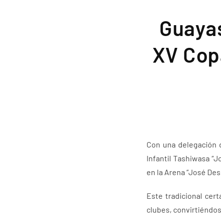
Guayas
XV Copa
Con una delegación d
Infantil Tashiwasa “J
en la Arena “José Des
Este tradicional cer
clubes, convirtiéndos