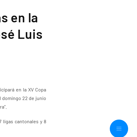
s en la
osé Luis
icipará en la XV Copa
al domingo 22 de junio
ra”.
 ligas cantonales y 8