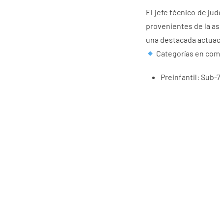
El jefe técnico de j
provenientes de la as
una destacada actuaci
Categorías en com
Preinfantil: Sub-7
Infantil: Sub-13
Menores: Sub-15
Cadetes: Sub-18
Los combates arr
cuatro de escarap
del torneo.
PRENSA FDG