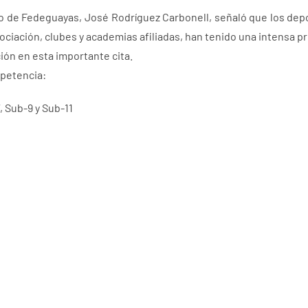
udo de Fedeguayas, José Rodríguez Carbonell, señaló que los dep
ociación, clubes y academias afiliadas, han tenido una intensa p
ón en esta importante cita.
petencia:
, Sub-9 y Sub-11
ancarán cada jornada a partir de las 10:00, y serán supervis
ela internacional y seis nacionales, garantizando el nivel técn