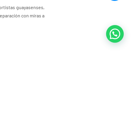
ortistas guayasenses,
reparación con miras a
ados por 10 árbitros:
ico y la transparencia