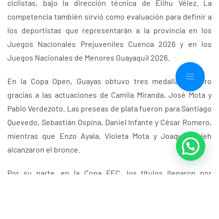
ciclistas, bajo la dirección técnica de Elihu Vélez. La
competencia también sirvió como evaluación para definir a
los deportistas que representarán a la provincia en los
Juegos Nacionales Prejuveniles Cuenca 2026 y en los
Juegos Nacionales de Menores Guayaquil 2026.
En la Copa Open, Guayas obtuvo tres medallas de oro
gracias a las actuaciones de Camila Miranda, José Mota y
Pablo Verdezoto. Las preseas de plata fueron para Santiago
Quevedo, Sebastián Ospina, Daniel Infante y César Romero,
mientras que Enzo Ayala, Violeta Mota y Joaquín Hsieh
alcanzaron el bronce.
Por su parte, en la Copa FEC, los títulos llegaron por
intermedio de Camila Miranda, Alexander Alvarado,
Sebastián Ospina, Pablo Verdezoto y José Mora. Las
medallas de plata fueron conseguidas por Enzo Ayala,