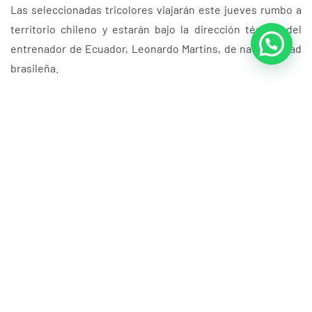
Las seleccionadas tricolores viajarán este jueves rumbo a
territorio chileno y estarán bajo la dirección técnica del
entrenador de Ecuador, Leonardo Martins, de nacionalidad
brasileña.
En el certamen participarán 16 duplas de la región, que
competirán por la primera medalla de oro de la temporada
2026, en el inicio del calendario oficial del voleibol de arena
sudamericano.
ConstruyendoUnLegado
Anteriores
Siguientes