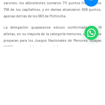
varones, los albicelestes sumaron 711 puntos frente a los
756 de los capitalinos, y en damas alcanzaron 608 puntos,
apenas detrás de los 663 de Pichincha.
La delegación guayasense estuvo conformada por 19
atletas, en su mayoría de la categoría menores, quienes se
preparan para los Juegos Nacionales de Menores “Guayas
2025”, que se celebrarán en octubre.
El certamen reunió a 155 pesistas de 18 provincias: Cañar,
Chimborazo, Cotopaxi, Guayas, Imbabura, Loja, Manabí,
Morona Santiago, Napo, Francisco de Orellana, Pastaza,
Pichincha, Santa Elena, Santo Domingo, Sucumbíos,
Tungurahua, Carchi y El Oro.
La Federación Ecuatoriana de Levantamiento de Pesas
evaluará los resultados para conformar la selección