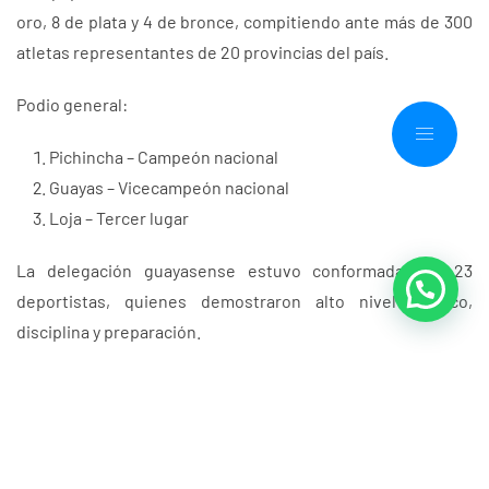
oro, 8 de plata y 4 de bronce, compitiendo ante más de 300
atletas representantes de 20 provincias del país.
Podio general:
Pichincha – Campeón nacional
Guayas – Vicecampeón nacional
Loja – Tercer lugar
La delegación guayasense estuvo conformada por 23
deportistas, quienes demostraron alto nivel técnico,
disciplina y preparación.
Uno de los resultados más destacados fue el de Ana Díaz,
quien se coronó campeona absoluta en la categoría
Wellness, logrando así su clasificación directa al
Campeonato Sudamericano 2025.