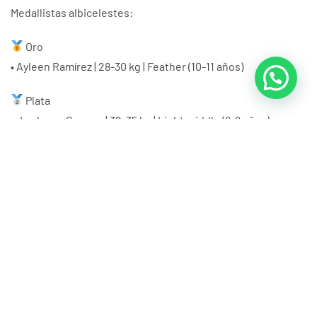
Medallistas albicelestes:
Oro
• Ayleen Ramírez | 28-30 kg | Feather (10-11 años)
Plata
• Jordanna Guanga | 32-35 kg | Light middle (8-9 años)
Bronce
• Alina Cheré | 36-39 kg | Light middle (10-11 años)
• Allam Macías | 33-36 kg | Welter (10-11 años)
El evento sirvió para proyectar a nuevos talentos en las
categorías formativas y fortalecer el desarrollo del
taekwondo infantil a nivel nacional.
PRENSA FDG