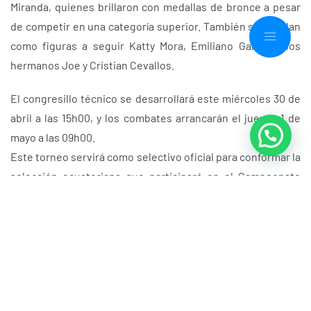
Miranda, quienes brillaron con medallas de bronce a pesar
de competir en una categoría superior. También se perfilan
como figuras a seguir Katty Mora, Emiliano García, y los
hermanos Joe y Cristian Cevallos.
El congresillo técnico se desarrollará este miércoles 30 de
abril a las 15h00, y los combates arrancarán el jueves 1 de
mayo a las 09h00.
Este torneo servirá como selectivo oficial para conformar la
selección ecuatoriana que participará en el Campeonato
Panamericano Cadete, del 19 al 22 de junio en Río de
Janeiro, Brasil.
Guayas, invicto desde 2015 en campeonatos nacionales y
Juegos Nacionales en todas las categorías, va por un nuevo
título en su tierra.
PRENSA FDG