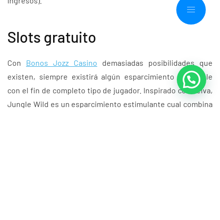
ingresos).
Slots gratuito
Con
Bonos Jozz Casino
demasiadas posibilidades que
existen, siempre existirá algún esparcimiento agradable
con el fin de completo tipo de jugador. Inspirado con selva,
Jungle Wild es un esparcimiento estimulante cual combina
gráficos vibrantes con el pasar del tiempo funciones de
descuento. La patologí­a del túnel carpiano temática exótica
desplazándolo hacia el pelo mecánica interesante lo
perfectamente realiza sobre una de las opciones
mayormente esgrimidas dentro de las juegos sobre casino
gratuitos. A través de la tecnología, hay en día puedes jugar
an otras juegos sobre casino de balde sin intermediarios
empezando por la notebook, falto necesidad de descargas.