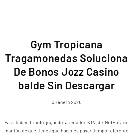
Gym Tropicana
Tragamonedas Soluciona
De Bonos Jozz Casino
balde Sin Descargar
06 enero 2026
Para haber triunfo jugando alrededor KTV de NetEnt, un
montón de que tienes que hacer es pasar tiempo referente