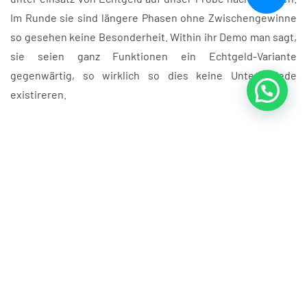
Im Runde sie sind längere Phasen ohne Zwischengewinne
so gesehen keine Besonderheit. Within ihr Demo man sagt,
sie seien ganz Funktionen ein Echtgeld-Variante
gegenwärtig, so wirklich so dies keine Unterschiede
existireren.
Höhe des Eye Of Horus RTP
unter anderem Volatilität inside
Eye Of Horus