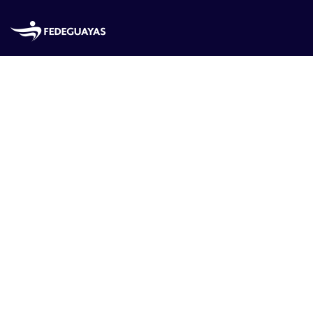
Skip to main content