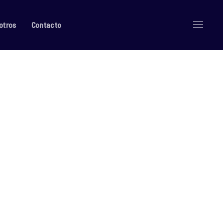
otros
Contacto