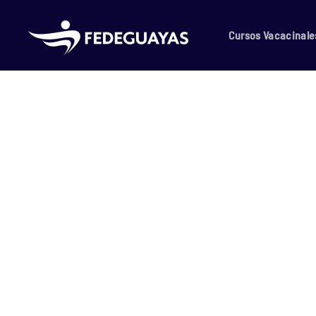
Skip to main content
Cursos Vacacinale