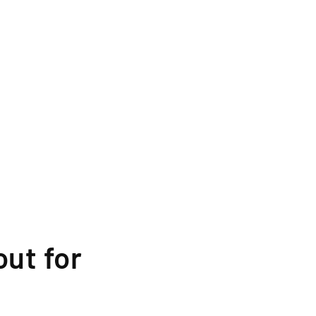
ut for