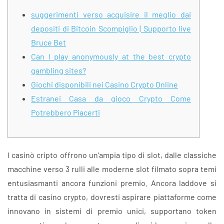
suggerimenti verso acquisire il meglio dai
depositi di Bitcoin Scompiglio | Supporto live
Bruce Bet
Can I play anonymously at the best crypto
gambling sites?
Giochi disponibili nei Casino Crypto Online
Estranei Casa da gioco Crypto Come
Potrebbero Piacerti
I casinò cripto offrono un’ampia tipo di slot, dalle classiche
macchine verso 3 rulli alle moderne slot filmato sopra temi
entusiasmanti ancora funzioni premio. Ancora laddove si
tratta di casino crypto, dovresti aspirare piattaforme come
innovano in sistemi di premio unici, supportano token