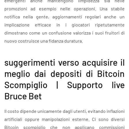
emergenti anche mantengono limpidezza sia nelle
promozioni ad esempio nelle operazioni. Una stabile
notifica nella gente, aggiornamenti regolari anche un
implicazione efficace in i giocatori ripetutamente
dimostrano come un confusione valorizza i suoi fruitori di
nuovo costruisce una fidanza duratura.
suggerimenti verso acquisire il
meglio dai depositi di Bitcoin
Scompiglio | Supporto live
Bruce Bet
Il costo dipende unicamente dagli utenti, evitando inflazioni
artificiali oppure manipolazioni esterne. Ci sono diversi
Bitcoin scompiglio che non applicano commissioni