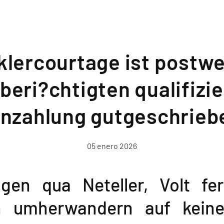
aklercourtage ist postw
 beri?chtigten qualifiz
inzahlung gutgeschrieb
05 enero 2026
gen qua Neteller, Volt fer
en umherwandern auf keine