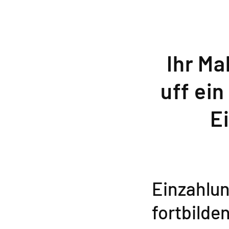
Ihr M
uff ein
E
Einzahlun
fortbild