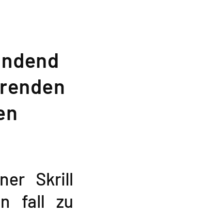
endend
ierenden
en
ner Skrill
n fall zu